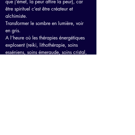
que j’émet, la peur attire la peur), car 
être spirituel c’est être créateur et 
alchimiste.
Transformer le sombre en lumière, voir 
en gris.
A l’heure où les thérapies énergétiques 
explosent (reiki, lithothérapie, soins 
esséniens, soins émeraude, soins cristal, 
agir avec les anges, les nombres de 
Grégory Grabovoï, les soins accès bars, 
et tant d’autres), il est l’heure d’agir est 
d’activer son pouvoir créateur pour non 
plus fuir ce monde en mutation, mais 
ouvrir les bras à ce monde et lui dire « 
bienvenue ».
Car oui, vous pouvez vivre heureux et en 
harmonie avec cette terre et vous diriger 
vers cet état de neutralité, de fusion entre 
les polarités, aller vers le point 0 que 