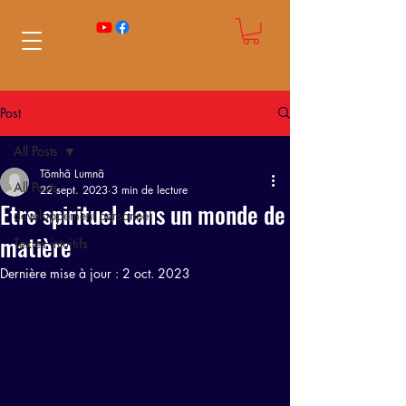
Post
All Posts
Tõmhã Lumnã
All Posts
22 sept. 2023
3 min de lecture
Etre spirituel dans un monde de
developpement personnel
matière
Textes intuitifs
Dernière mise à jour :
2 oct. 2023