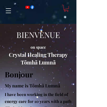
BIENVENUE
on space
Crystal Healing Therapy
Tõmhã Lumnã
Bonjour
My name is Tõmhã Lumnã
I have been working in the field of
energy care for 10 years with a path