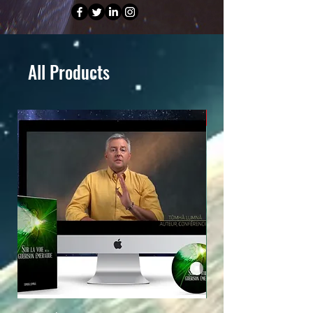
All Products
BestSeller